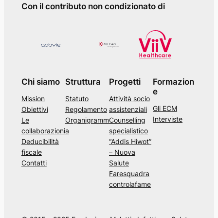
Con il contributo non condizionato di
c
a
n
e
l
s
Chi siamo
Struttura
Progetti
Formazion
i
e
Mission
Statuto
Attività socio
t
Gli ECM
Obiettivi
Regolamento
assistenziali
o
Interviste
Le
Organigramm
Counselling
collaborazioni
a
specialistico
Deducibilità
“Addis Hiwot”
fiscale
– Nuova
Contatti
Salute
Faresquadra
controlafame