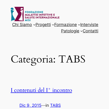
Vai
al
contenuto
Chi Siamo
Progetti
Formazione
Interviste
Patologie
Contatti
Categoria:
TABS
I contenuti del I° incontro
Dic 9, 2015
—
in
TABS