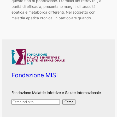
questo tipo di popolazione. I farmaci antiretrovirali, a
parità di efficacia, presentano margini di tossicità
epatica e metabolica differenti. Nel soggetto con
malattia epatica cronica, in particolare quando…
Fondazione MISI
Fondazione Malattie Infettive e Salute Internazionale
C
Cerca
e
r