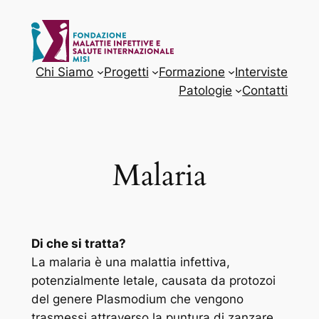
Vai
al
contenuto
Chi Siamo
Progetti
Formazione
Interviste
Patologie
Contatti
Malaria
Di che si tratta?
La malaria è una malattia infettiva,
potenzialmente letale, causata da protozoi
del genere
Plasmodium
che vengono
trasmessi attraverso la puntura di zanzare