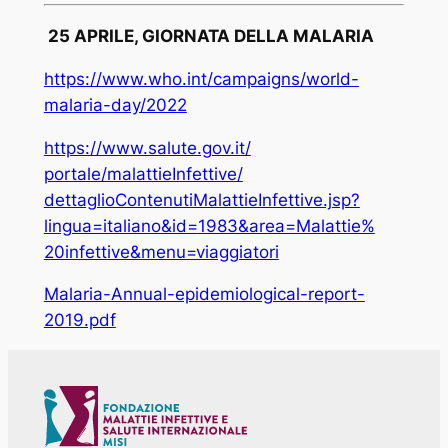
25 APRILE, GIORNATA DELLA MALARIA
https://www.who.int/campaigns/world-
malaria-day/2022
https://www.salute.gov.it/
portale/malattieInfettive/
dettaglioContenutiMalattieInfe
ttive.jsp?
lingua=italiano&id=
1983&area=Malattie%
20infettive&menu=viaggiatori
Malaria-Annual-epidemiological-report-
2019.pdf