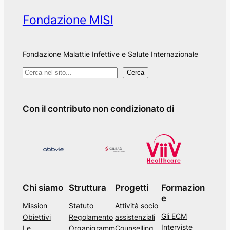
Fondazione MISI
Fondazione Malattie Infettive e Salute Internazionale
C
Cerca
e
r
Con il contributo non condizionato di
c
a
n
e
l
s
Chi siamo
Struttura
Progetti
Formazion
i
e
Mission
Statuto
Attività socio
t
Gli ECM
Obiettivi
Regolamento
assistenziali
o
Interviste
Le
Organigramm
Counselling