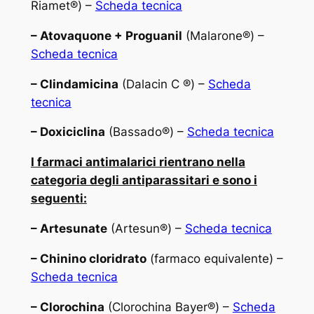
Riamet®) –
Scheda tecnica
– Atovaquone + Proguanil
(Malarone®) –
Scheda tecnica
– Clindamicina
(Dalacin C ®) –
Scheda
tecnica
– Doxiciclina
(Bassado®) –
Scheda tecnica
I farmaci antimalarici rientrano nella
categoria degli antiparassitari e sono i
seguenti:
– Artesunate
(Artesun®) –
Scheda tecnica
– Chinino cloridrato
(farmaco equivalente) –
Scheda tecnica
– Clorochina
(Clorochina Bayer®) –
Scheda