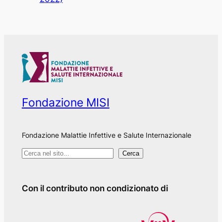
Fondazione MISI
Fondazione Malattie Infettive e Salute Internazionale
C
Cerca
e
r
Con il contributo non condizionato di
c
a
n