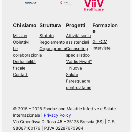
e
l
s
Chi siamo
Struttura
Progetti
Formazion
i
e
Mission
Statuto
Attività socio
t
Gli ECM
Obiettivi
Regolamento
assistenziali
o
Interviste
Le
Organigramm
Counselling
collaborazioni
a
specialistico
Deducibilità
“Addis Hiwot”
fiscale
– Nuova
Contatti
Salute
Faresquadra
controlafame
© 2015 – 2025 Fondazione Malattie Infettive e Salute
Internazionale |
Privacy Policy
Via Crocefissa Di Rosa 45 – 25128 Brescia (BS) | C.F.
98087160176 | P.IVA 02287670984