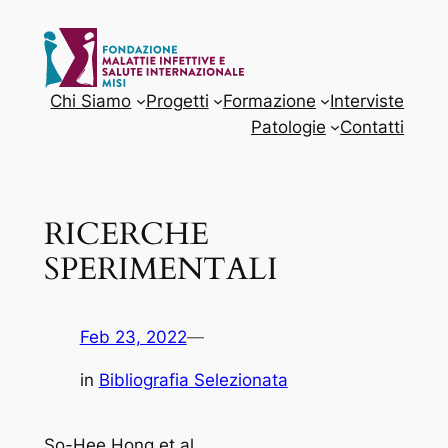
Vai
al
contenuto
Chi Siamo
Progetti
Formazione
Interviste
Patologie
Contatti
RICERCHE
SPERIMENTALI
Feb 23, 2022
—
in
Bibliografia Selezionata
So-Hee Hong et al.