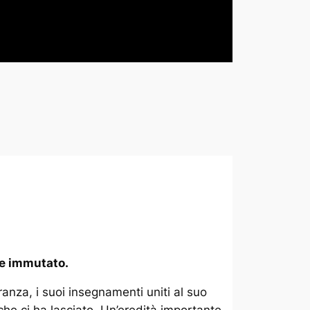
ne immutato.
ranza, i suoi insegnamenti uniti al suo
 che ci ha lasciato. Un’eredità importante