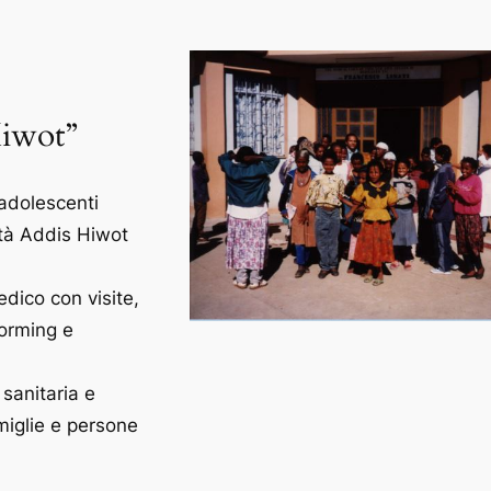
Hiwot”
adolescenti
ità Addis Hiwot
dico con visite,
worming e
sanitaria e
miglie e persone