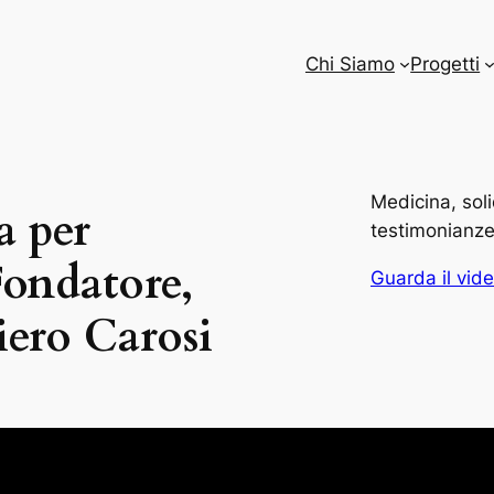
Chi Siamo
Progetti
Medicina, soli
a per
testimonianze, 
Fondatore,
Guarda il vid
ero Carosi