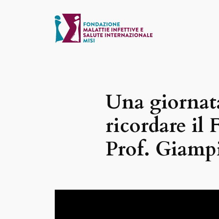
Vai
al
contenuto
Una giornat
ricordare il 
Prof. Giampi